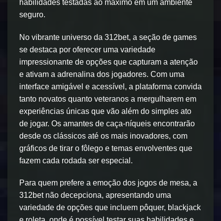
habilidades testadas ao máximo em um ambiente
seguro.
No vibrante universo da 312bet, a seção de games
se destaca por oferecer uma variedade
impressionante de opções que capturam a atenção
e ativam a adrenalina dos jogadores. Com uma
interface amigável e acessível, a plataforma convida
tanto novatos quanto veteranos a mergulharem em
experiências únicas que vão além do simples ato
de jogar. Os amantes de caça-níqueis encontrarão
desde os clássicos até os mais inovadores, com
gráficos de tirar o fôlego e temas envolventes que
fazem cada rodada ser especial.
Para quem prefere a emoção dos jogos de mesa, a
312bet não decepciona, apresentando uma
variedade de opções que incluem pôquer, blackjack
e roleta, onde é possível testar suas habilidades e