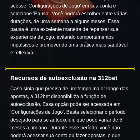
acesse 'Configurações de Jogo' em sua conta e
selecione 'Pausa'. Você poderá escolher entre várias
durações, de uma semana a alguns meses. Essa
pausa é uma excelente maneira de repensar sua
experiência de jogo, evitando comportamentos
impulsivos e promovendo uma prática mais saudável
e reflexiva.
Recursos de autoexclusão na 312bet
Caso sinta que precisa de um tempo maior longe das
apostas, a 312bet disponibiliza a função de
autoexclusão. Essa opção pode ser acessada em
'Configurações de Jogo'. Basta selecionar o período
desejado para se autoexcluir, que pode variar de 6
meses a um ano. Durante esse período, você não
poderá acessar sua conta ou fazer apostas, o que