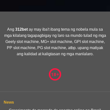
Ang
312bet
ay may iba't ibang tema ng nobela mula sa
mga kilalang tagapagbigay ng laro sa mundo tulad ng mga
Geely slot machine, MG+ slot machine, GPI slot machine,
PP slot machine, PG slot machine, atbp. upang matiyak
ang kalidad at kaligtasan ng mga manlalaro.
News