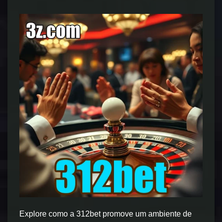
Explore como a 312bet promove um ambiente de