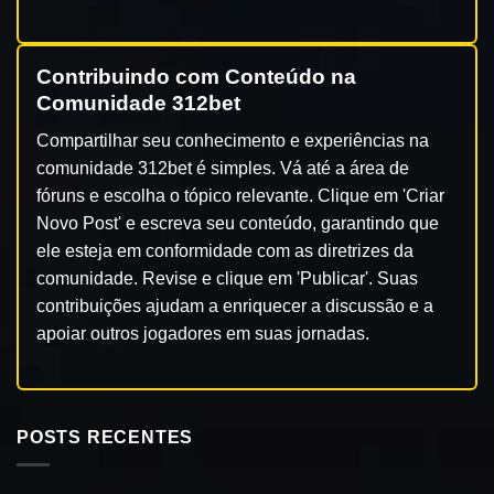
Contribuindo com Conteúdo na
Comunidade 312bet
Compartilhar seu conhecimento e experiências na
comunidade 312bet é simples. Vá até a área de
fóruns e escolha o tópico relevante. Clique em 'Criar
Novo Post' e escreva seu conteúdo, garantindo que
ele esteja em conformidade com as diretrizes da
comunidade. Revise e clique em 'Publicar'. Suas
contribuições ajudam a enriquecer a discussão e a
apoiar outros jogadores em suas jornadas.
POSTS RECENTES