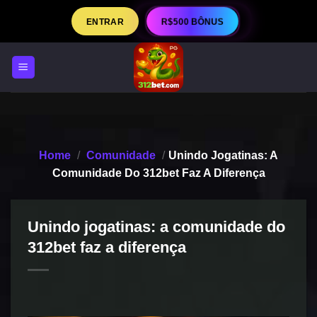
Skip
ENTRAR
R$500 BÔNUS
to
content
Home
/
Comunidade
/
Unindo Jogatinas: A
Comunidade Do 312bet Faz A Diferença
Unindo jogatinas: a comunidade do
312bet faz a diferença