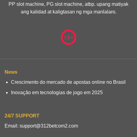
PP slot machine, PG slot machine, atbp. upang matiyak
ang kalidad at kaligtasan ng mga manlalaro.
News
Crescimento do mercado de apostas online no Brasil
Inovação em tecnologias de jogo em 2025
24/7 SUPPORT
Email:
support@312betcom2.com