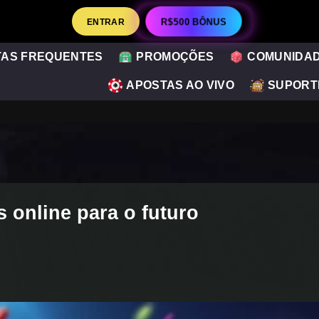
R$500 BÔNUS
ENTRAR
AS FREQUENTES
PROMOÇÕES
COMUNIDA
APOSTAS AO VIVO
SUPORT
 online para o futuro