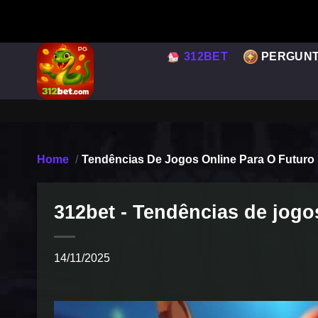
Skip
to
content
312BET
PERGUNT
Home
/
Tendências De Jogos Online Para O Futuro
312bet - Tendências de jogos
14/11/2025