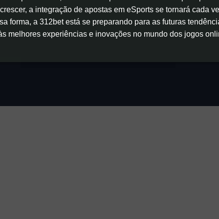
crescer, a integração de apostas em eSports se tornará cada v
 forma, a 312bet está se preparando para as futuras tendênci
às melhores experiências e inovações no mundo dos jogos onli