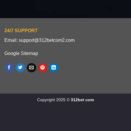
24/7 SUPPORT
Email:
support@312betcom2.com
Google Sitemap
Copyright 2025 ©
312bet com