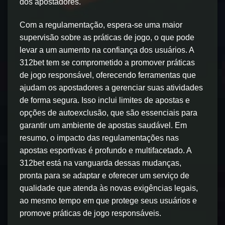
dos apostadores.
Com a regulamentação, espera-se uma maior
supervisão sobre as práticas de jogo, o que pode
levar a um aumento na confiança dos usuários. A
312bet tem se comprometido a promover práticas
de jogo responsável, oferecendo ferramentas que
ajudam os apostadores a gerenciar suas atividades
de forma segura. Isso inclui limites de apostas e
opções de autoexclusão, que são essenciais para
garantir um ambiente de apostas saudável. Em
resumo, o impacto das regulamentações nas
apostas esportivas é profundo e multifacetado. A
312bet está na vanguarda dessas mudanças,
pronta para se adaptar e oferecer um serviço de
qualidade que atenda às novas exigências legais,
ao mesmo tempo em que protege seus usuários e
promove práticas de jogo responsáveis.